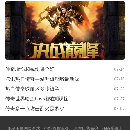
传奇增伤和减伤哪个好
07-14
腾讯热血传奇手游升级攻略最新版
07-16
热血传奇噬血术多少级学
07-23
传奇世界暗之boss都在哪刷新
07-27
传奇多一点攻击烈火是多少
08-07
抵制不良网页游戏，拒绝盗版游戏。 注意自我保护，谨防受骗上