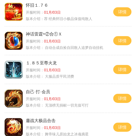
怀旧１.７６
详情
开服时间：
01月/03日
版本介绍：
荐 经典怀旧小极品保值纯散人
神话雷霆≈②合①Ｘ
详情
开服时间：
01月/03日
版本介绍：
自动合成自捡自回散人追梦自动挂机
１.８５至尊火龙
详情
开服时间：
01月/03日
版本介绍：
大服品质平民消费
自己·打·会员
详情
开服时间：
01月/03日
版本介绍：
无顶榜无捐献一切充值可打
鏖战大极品合击
详情
开服时间：
01月/03日
版本介绍：
舞帝味儿原始龙之冰魂摘星