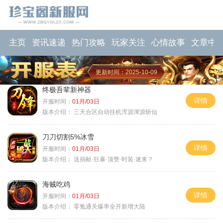
主页
资讯速递
热门攻略
玩家关注
心情故事
文章中
更新时间：2025-10-09
终极吾辈新神器
详情
开服时间：
01月/03日
版本介绍：
三天合区自动挂机浑源渾源斩仙
刀刀切割5%冰雪
详情
开服时间：
01月/03日
版本介绍：
送捐献·狂暴·顶赞·时装·速来？
海贼吃鸡
详情
开服时间：
01月/03日
版本介绍：
零氪通关爆率全开新增大陆