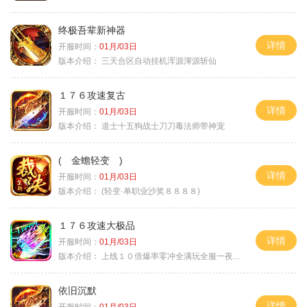
终极吾辈新神器
详情
开服时间：
01月/03日
版本介绍：
三天合区自动挂机浑源渾源斩仙
１７６攻速复古
详情
开服时间：
01月/03日
版本介绍：
道士十五狗战士刀刀毒法师带神宠
( 金蟾轻变 )
详情
开服时间：
01月/03日
版本介绍：
(轻变·单职业沙奖８８８８)
１７６攻速大极品
详情
开服时间：
01月/03日
版本介绍：
上线１０倍爆率零冲全满玩全服一夜终极
依旧沉默
详情
开服时间：
01月/03日