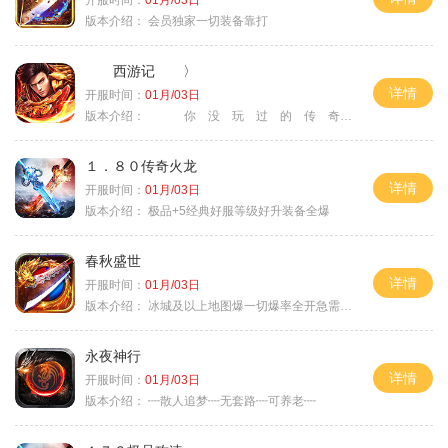
版本介绍：
会员独家一切装备靠打
西游记 〉
详情
开服时间：
01月/03日
版本介绍：
你 没 玩 过 的 传 奇 〉
１．８０传奇火龙
详情
开服时间：
01月/03日
版本介绍：
极品+5经典好服等级好升装备全爆
春秋盛世
详情
开服时间：
01月/03日
版本介绍：
冰城及以上地图爆一切爆率全开急需材料
永夜神行
详情
开服时间：
01月/03日
版本介绍：
┉散人追梦┉无套路┉可养老┉