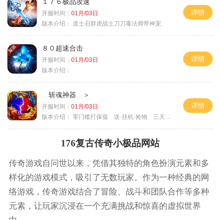
１７６极品攻速
详情
开服时间：
01月/03日
版本介绍：
道士召群虎战士刀刀毒法师带神宠
８０超速合击
详情
开服时间：
01月/03日
版本介绍：
斩魂神器 ＞
详情
开服时间：
01月/03日
版本介绍：
零门槛打保值 送·挂机·捡物 三天合区＞
176复古传奇小极品网站
传奇游戏自问世以来，凭借其独特的角色扮演元素和多
样化的游戏模式，吸引了无数玩家。作为一种经典的网
络游戏，传奇游戏结合了冒险、战斗和团队合作等多种
元素，让玩家沉浸在一个充满挑战和惊喜的虚拟世界